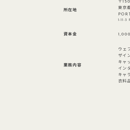
〒150
東京都
所在地
POR
1-11-
資本金
1,00
ウェ
ザイ
キャ
業務内容
イン
キャ
衣料