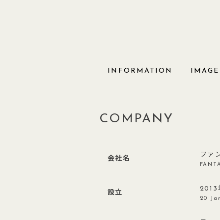
Skip
to
content
INFORMATION
IMAGE
COMPANY
ファ
会社名
FANTA
201
設立
20 Ja