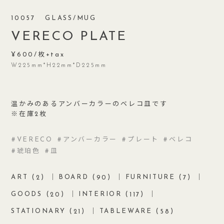
10057
GLASS/MUG
VERECO PLATE
600/枚
W225mm*H22mm*D225mm
温かみのあるアンバーカラーのベレコ皿です
※在庫2枚
VERECO
アンバーカラー
プレート
ベレコ
琥珀色
皿
ART (
)
BOARD (
)
FURNITURE (
)
2
90
7
GOODS (
)
INTERIOR (
)
20
117
STATIONARY (
)
TABLEWARE (
)
21
58