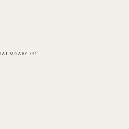
TATIONARY (
)
21