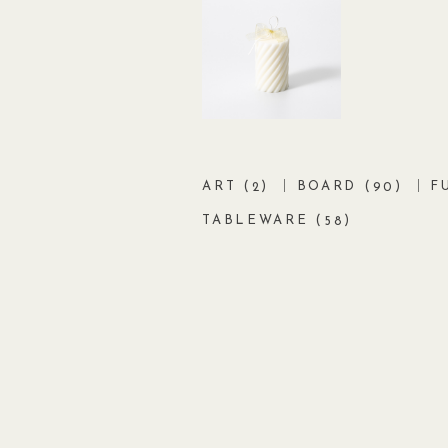
ART (
)
BOARD (
)
F
2
90
TABLEWARE (
)
58