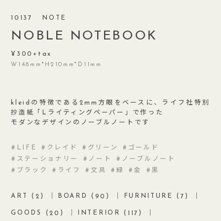
10137
NOTE
NOBLE NOTEBOOK
300
W148mm*H210mm*D11mm
kleidの特徴である2mm方眼をベースに、ライフ社特別
抄造紙「Lライティングペーパー」で作った
モダンなデザインのノーブルノートです
LIFE
クレイド
グリーン
ゴールド
ステーショナリー
ノート
ノーブルノート
ブラック
ライフ
文具
緑
金
黒
ART (
)
BOARD (
)
FURNITURE (
)
2
90
7
GOODS (
)
INTERIOR (
)
20
117